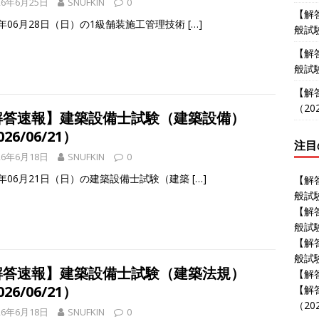
26年6月25日
SNUFKIN
0
【解
6年06月28日（日）の1級舗装施工管理技術
[…]
般試験
【解
般試験
【解
（202
解答速報】建築設備士試験（建築設備）
26/06/21）
注目
26年6月18日
SNUFKIN
0
26年06月21日（日）の建築設備士試験（建築
[…]
【解
般試験
【解
般試験
【解
般試験
解答速報】建築設備士試験（建築法規）
【解答
26/06/21）
【解
（202
26年6月18日
SNUFKIN
0