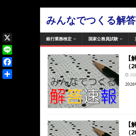
みんなでつくる解答
銀行業務検定
国家公務員試験
X
【
L
（20
i
F
20
n
a
共
20
e
c
有
e
b
o
【
o
（20