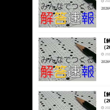
20
202
【
（20
20
20
【
（20
20