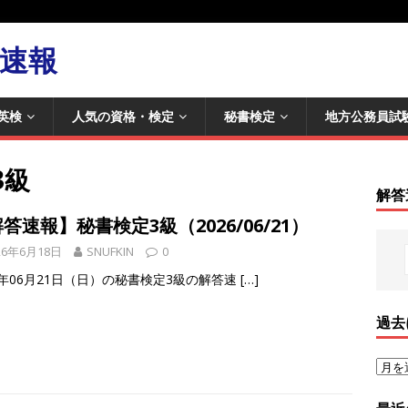
速報
英検
人気の資格・検定
秘書検定
地方公務員試
3級
解答
答速報】秘書検定3級（2026/06/21）
26年6月18日
SNUFKIN
0
6年06月21日（日）の秘書検定3級の解答速
[…]
過去