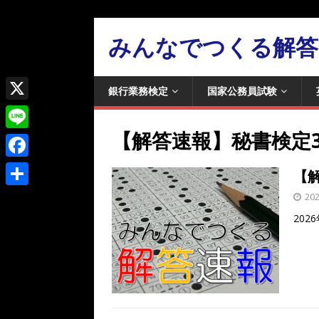
みんなでつくる解答
銀行業務検定
国家公務員試験
X
【解答速報】秘書検定
L
i
F
【解
n
a
共
20
e
c
202
有
e
b
o
o