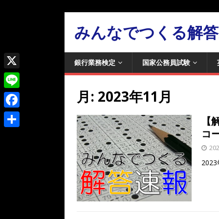
みんなでつくる解答
銀行業務検定
国家公務員試験
X
月:
2023年11月
L
i
F
【
n
a
コー
共
e
c
20
有
e
20
b
o
o