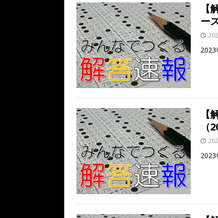
k
【
ース
20
20
【
（20
20
20