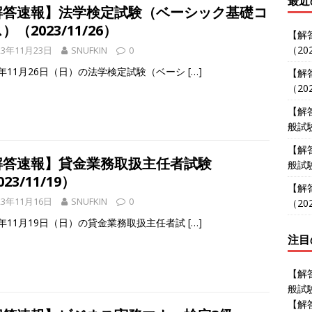
最近
解答速報】法学検定試験（ベーシック基礎コ
）（2023/11/26）
【解
（202
23年11月23日
SNUFKIN
0
23年11月26日（日）の法学検定試験（ベーシ
[…]
【解
（202
【解
般試験
【解
解答速報】貸金業務取扱主任者試験
般試験
23/11/19）
【解
23年11月16日
SNUFKIN
0
（202
23年11月19日（日）の貸金業務取扱主任者試
[…]
注目
【解
般試験
【解