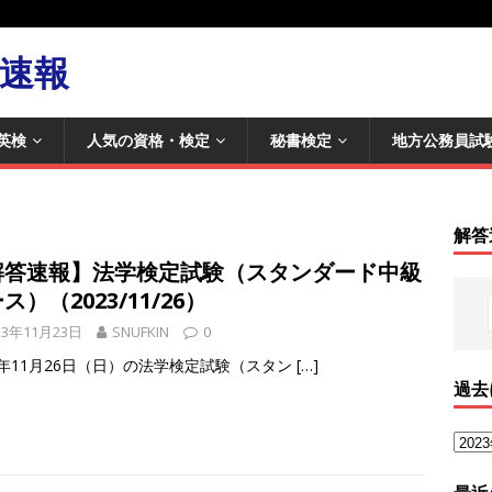
速報
英検
人気の資格・検定
秘書検定
地方公務員試
解答
解答速報】法学検定試験（スタンダード中級
ス）（2023/11/26）
23年11月23日
SNUFKIN
0
23年11月26日（日）の法学検定試験（スタン
[…]
過去