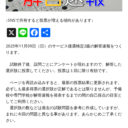
↓SNSで共有すると投票が増える傾向があります↓
X
Li
F
共
n
a
有
2025年11月09日（日）のサービス接遇検定2級の解答速報をつく
e
c
ります。
e
試験終了後、設問ごとにアンケートが現れますので、解答した
b
選択肢に投票してください。投票は１回に限り有効です。
o
ページを再読み込みすると、最新の投票結果に更新されます。
o
必ずしも最多得票の選択肢が正解であるとは限りませんが、予備
k
校や専門学校が解答速報を発表するまでの間の自己採点の目安と
してご利用ください。
選択肢の数などは過去の試験問題を参考に作成していますが、
まれに今回の問題と異なる事があります。あらかじめご了承くだ
さい。