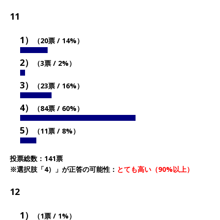
11
1）
（20票 / 14%）
2）
（3票 / 2%）
3）
（23票 / 16%）
4）
（84票 / 60%）
5）
（11票 / 8%）
投票総数：141票
※選択肢「4）」が正答の可能性：
とても高い（90%以上）
12
1）
（1票 / 1%）