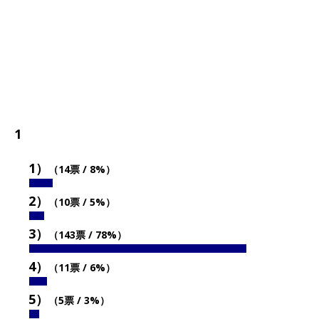
1
1）
（14票 / 8%）
2）
（10票 / 5%）
3）
（143票 / 78%）
4）
（11票 / 6%）
5）
（5票 / 3%）