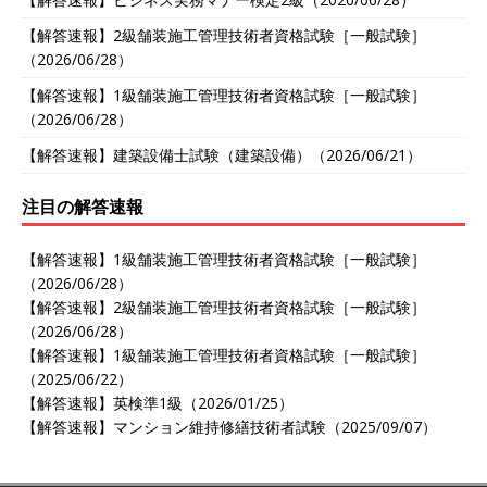
【解答速報】2級舗装施工管理技術者資格試験［一般試験］
（2026/06/28）
【解答速報】1級舗装施工管理技術者資格試験［一般試験］
（2026/06/28）
【解答速報】建築設備士試験（建築設備）（2026/06/21）
注目の解答速報
【解答速報】1級舗装施工管理技術者資格試験［一般試験］
（2026/06/28）
【解答速報】2級舗装施工管理技術者資格試験［一般試験］
（2026/06/28）
【解答速報】1級舗装施工管理技術者資格試験［一般試験］
（2025/06/22）
【解答速報】英検準1級（2026/01/25）
【解答速報】マンション維持修繕技術者試験（2025/09/07）