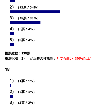
2）
（75票 / 54%）
3）
（45票 / 33%）
4）
（6票 / 4%）
5）
（5票 / 4%）
投票総数：138票
※選択肢「2）」が正答の可能性：
とても高い（90%以上）
18
1）
（1票 / 1%）
2）
（4票 / 3%）
3）
（3票 / 2%）