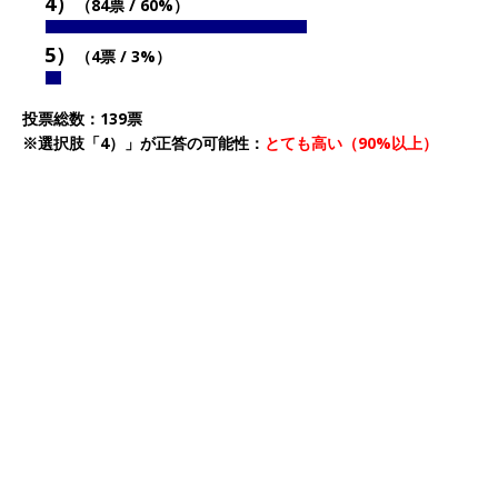
4）
（84票 / 60%）
5）
（4票 / 3%）
投票総数：139票
※選択肢「4）」が正答の可能性：
とても高い（90%以上）