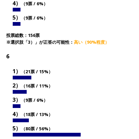
4）
（9票 / 6%）
5）
（9票 / 6%）
投票総数：156票
※選択肢「3）」が正答の可能性：
高い（90%程度）
6
1）
（21票 / 15%）
2）
（16票 / 11%）
3）
（9票 / 6%）
4）
（18票 / 13%）
5）
（80票 / 56%）