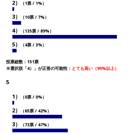
2）
（1票 / 1%）
3）
（10票 / 7%）
4）
（135票 / 89%）
5）
（4票 / 3%）
投票総数：151票
※選択肢「4）」が正答の可能性：
とても高い（90%以上）
5
1）
（0票 / 0%）
2）
（65票 / 42%）
3）
（73票 / 47%）