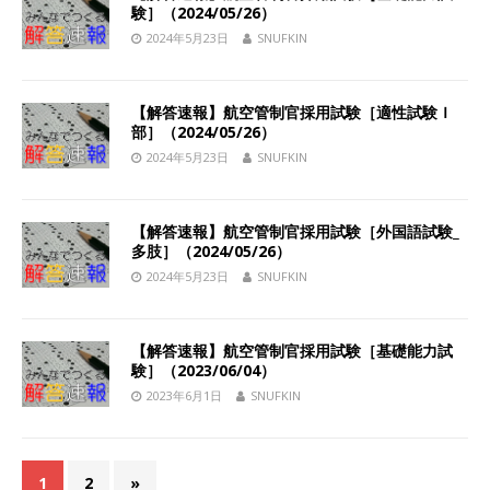
験］（2024/05/26）
2024年5月23日
SNUFKIN
【解答速報】航空管制官採用試験［適性試験Ｉ
部］（2024/05/26）
2024年5月23日
SNUFKIN
【解答速報】航空管制官採用試験［外国語試験_
多肢］（2024/05/26）
2024年5月23日
SNUFKIN
【解答速報】航空管制官採用試験［基礎能力試
験］（2023/06/04）
2023年6月1日
SNUFKIN
1
2
»