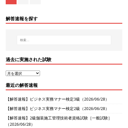
解答速報を探す
過去に実施された試験
最近の解答速報
【解答速報】ビジネス実務マナー検定3級（2026/06/28）
【解答速報】ビジネス実務マナー検定2級（2026/06/28）
【解答速報】2級舗装施工管理技術者資格試験［一般試験］
（2026/06/28）