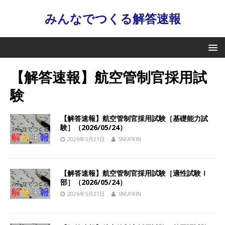
みんなでつくる解答速報
【解答速報】航空管制官採用試
験
【解答速報】航空管制官採用試験［基礎能力試
験］（2026/05/24）
2026年5月21日
SNUFKIN
【解答速報】航空管制官採用試験［適性試験Ｉ
部］（2026/05/24）
2026年5月21日
SNUFKIN