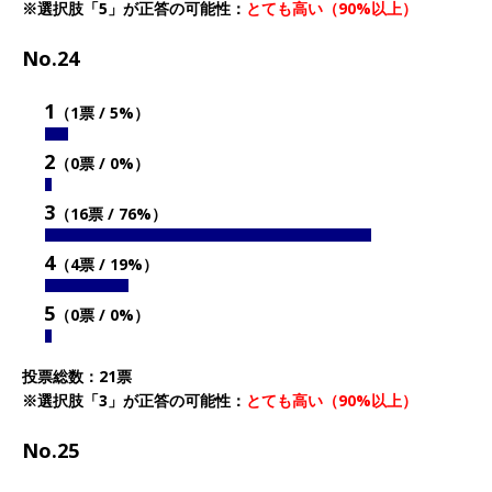
※選択肢「5」が正答の可能性：
とても高い（90%以上）
No.24
1
（1票 / 5%）
2
（0票 / 0%）
3
（16票 / 76%）
4
（4票 / 19%）
5
（0票 / 0%）
投票総数：21票
※選択肢「3」が正答の可能性：
とても高い（90%以上）
No.25