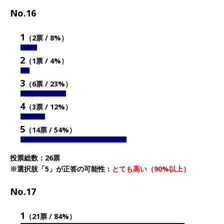
No.16
1
（2票 / 8%）
2
（1票 / 4%）
3
（6票 / 23%）
4
（3票 / 12%）
5
（14票 / 54%）
投票総数：26票
※選択肢「5」が正答の可能性：
とても高い（90%以上）
No.17
1
（21票 / 84%）