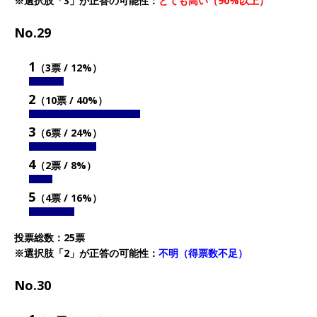
※選択肢「3」が正答の可能性：
とても高い（90%以上）
No.29
1
（3票 / 12%）
2
（10票 / 40%）
3
（6票 / 24%）
4
（2票 / 8%）
5
（4票 / 16%）
投票総数：25票
※選択肢「2」が正答の可能性：
不明（得票数不足）
No.30