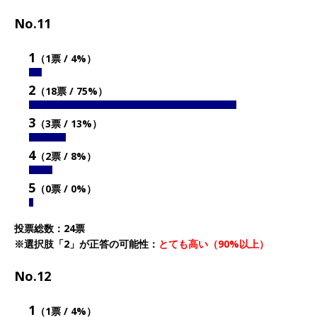
No.11
1
（1票 / 4%）
2
（18票 / 75%）
3
（3票 / 13%）
4
（2票 / 8%）
5
（0票 / 0%）
投票総数：24票
※選択肢「2」が正答の可能性：
とても高い（90%以上）
No.12
1
（1票 / 4%）