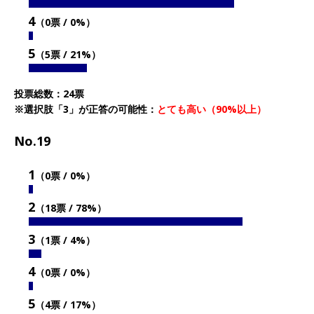
4
（0票 / 0%）
5
（5票 / 21%）
投票総数：24票
※選択肢「3」が正答の可能性：
とても高い（90%以上）
No.19
1
（0票 / 0%）
2
（18票 / 78%）
3
（1票 / 4%）
4
（0票 / 0%）
5
（4票 / 17%）