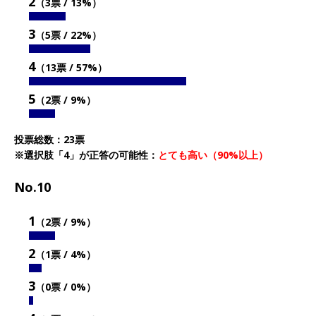
2
（3票 / 13%）
3
（5票 / 22%）
4
（13票 / 57%）
5
（2票 / 9%）
投票総数：23票
※選択肢「4」が正答の可能性：
とても高い（90%以上）
No.10
1
（2票 / 9%）
2
（1票 / 4%）
3
（0票 / 0%）