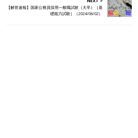
k
NEXT
【解答速報】国家公務員採用一般職試験（大卒）［基
礎能力試験］（2024/06/02）