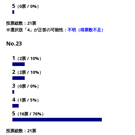
5
（0票 / 0%）
投票総数：21票
※選択肢「4」が正答の可能性：
不明（得票数不足）
No.23
1
（2票 / 10%）
2
（2票 / 10%）
3
（0票 / 0%）
4
（1票 / 5%）
5
（16票 / 76%）
投票総数：21票