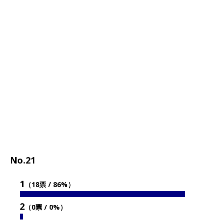
No.21
1
（18票 / 86%）
2
（0票 / 0%）