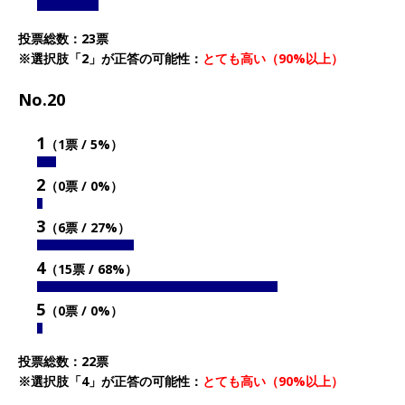
投票総数：23票
※選択肢「2」が正答の可能性：
とても高い（90%以上）
No.20
1
（1票 / 5%）
2
（0票 / 0%）
3
（6票 / 27%）
4
（15票 / 68%）
5
（0票 / 0%）
投票総数：22票
※選択肢「4」が正答の可能性：
とても高い（90%以上）