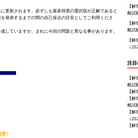
【解
に更新されます。必ずしも最多得票の選択肢が正解であると
般試験
報を発表するまでの間の自己採点の目安としてご利用くださ
【解
般試験
成していますが、まれに今回の問題と異なる事があります。
【解
（202
注目
【解
般試験
【解答
【解
般試験
【解
（202
【解答
程度）