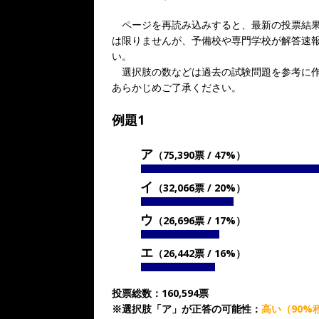
b
o
ページを再読み込みすると、最新の投票結果
は限りませんが、予備校や専門学校が解答速
o
い。
k
選択肢の数などは過去の試験問題を参考に作
あらかじめご了承ください。
例題1
ア
（75,390票 / 47%）
イ
（32,066票 / 20%）
ウ
（26,696票 / 17%）
エ
（26,442票 / 16%）
投票総数：160,594票
※選択肢「ア」が正答の可能性：
高い（90%