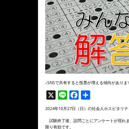
k
↓SNSで共有すると投票が増える傾向がありま
X
Li
F
共
n
a
有
2024年10月27日（日）の社会人ホスピタ
e
c
e
試験終了後、設問ごとにアンケートが現れま
限り有効です。