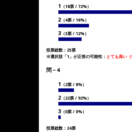
1
（18票 / 72%）
2
（4票 / 16%）
3
（3票 / 12%）
投票総数：25票
※選択肢「1」が正答の可能性：
とても高い（
問－4
1
（2票 / 8%）
2
（22票 / 92%）
3
（0票 / 0%）
投票総数：24票