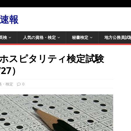
速報
英検
人気の資格・検定
秘書検定
地方公務員試
人ホスピタリティ検定試験
/27）
格・検定
0