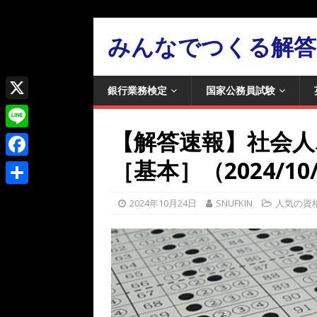
みんなでつくる解答
銀行業務検定
国家公務員試験
X
【解答速報】社会
L
i
［基本］（2024/10
F
n
a
共
2024年10月24日
SNUFKIN
人気の資
e
c
有
e
b
o
o