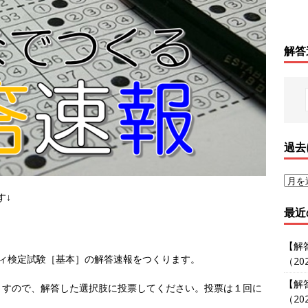
解答
過去
す↓
最近
【解
リティ検定試験［基本］の解答速報をつくります。
（202
【解
すので、解答した選択肢に投票してください。投票は１回に
（202