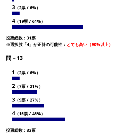
3
（2票 / 6%）
4
（19票 / 61%）
投票総数：31票
※選択肢「4」が正答の可能性：
とても高い（90%以上）
問－13
1
（2票 / 6%）
2
（7票 / 21%）
3
（9票 / 27%）
4
（15票 / 45%）
投票総数：33票