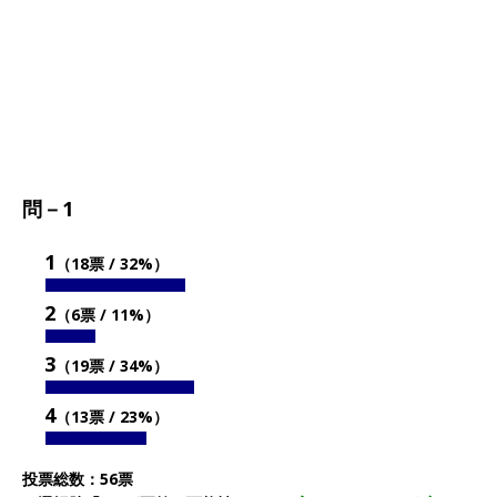
問－1
1
（18票 / 32%）
2
（6票 / 11%）
3
（19票 / 34%）
4
（13票 / 23%）
投票総数：56票