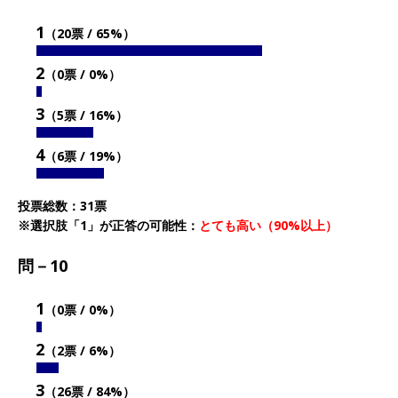
1
（20票 / 65%）
2
（0票 / 0%）
3
（5票 / 16%）
4
（6票 / 19%）
投票総数：31票
※選択肢「1」が正答の可能性：
とても高い（90%以上）
問－10
1
（0票 / 0%）
2
（2票 / 6%）
3
（26票 / 84%）