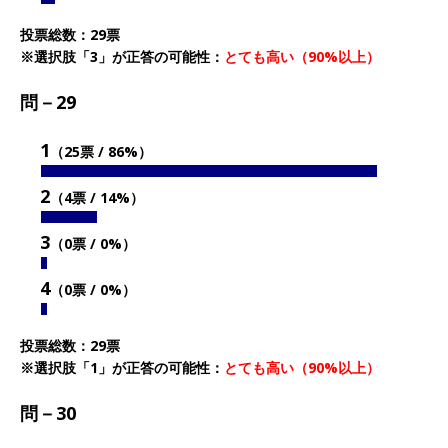
投票総数：29票
※選択肢「3」が正答の可能性：
とても高い（90%以上）
問－29
1
（25票 / 86%）
2
（4票 / 14%）
3
（0票 / 0%）
4
（0票 / 0%）
投票総数：29票
※選択肢「1」が正答の可能性：
とても高い（90%以上）
問－30