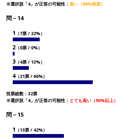
※選択肢「4」が正答の可能性：
高い（90%程度）
問－14
1
（7票 / 22%）
2
（0票 / 0%）
3
（4票 / 13%）
4
（21票 / 66%）
投票総数：32票
※選択肢「4」が正答の可能性：
とても高い（90%以上）
問－15
1
（13票 / 42%）