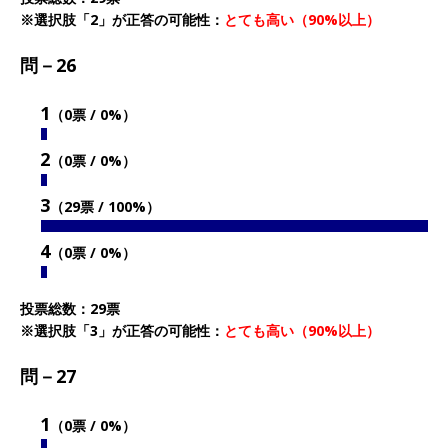
※選択肢「2」が正答の可能性：
とても高い（90%以上）
問－26
1
（0票 / 0%）
2
（0票 / 0%）
3
（29票 / 100%）
4
（0票 / 0%）
投票総数：29票
※選択肢「3」が正答の可能性：
とても高い（90%以上）
問－27
1
（0票 / 0%）