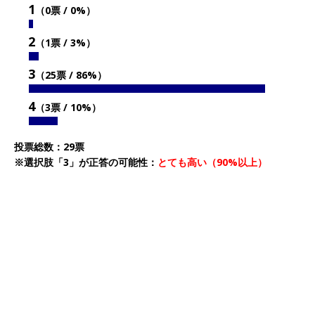
1
（0票 / 0%）
2
（1票 / 3%）
3
（25票 / 86%）
4
（3票 / 10%）
投票総数：29票
※選択肢「3」が正答の可能性：
とても高い（90%以上）