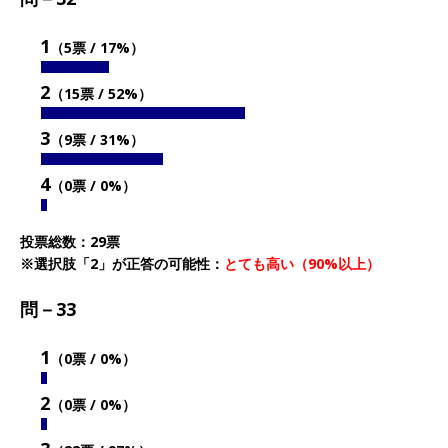
1
（5票 / 17%）
2
（15票 / 52%）
3
（9票 / 31%）
4
（0票 / 0%）
投票総数：29票
※選択肢「2」が正答の可能性：
とても高い（90%以上）
問－33
1
（0票 / 0%）
2
（0票 / 0%）