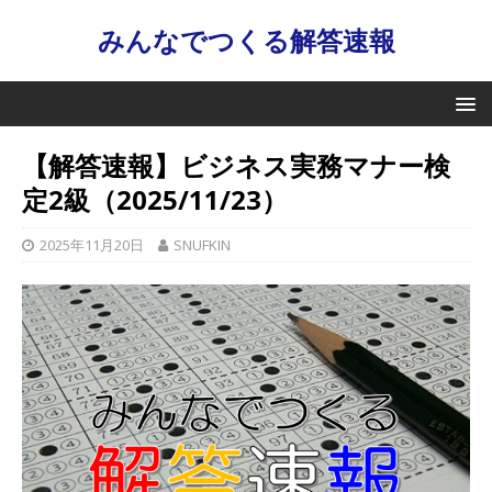
みんなでつくる解答速報
【解答速報】ビジネス実務マナー検
定2級（2025/11/23）
2025年11月20日
SNUFKIN