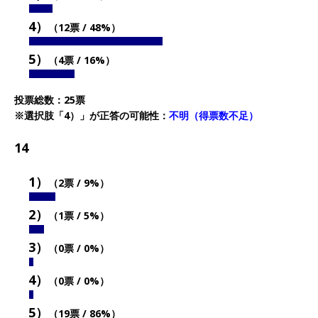
4）
（12票 / 48%）
5）
（4票 / 16%）
投票総数：25票
※選択肢「4）」が正答の可能性：
不明（得票数不足）
14
1）
（2票 / 9%）
2）
（1票 / 5%）
3）
（0票 / 0%）
4）
（0票 / 0%）
5）
（19票 / 86%）