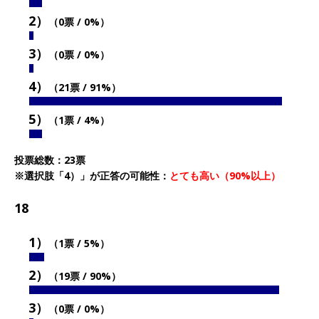
2）
（0票 / 0%）
3）
（0票 / 0%）
4）
（21票 / 91%）
5）
（1票 / 4%）
投票総数：23票
※選択肢「4）」が正答の可能性：
とても高い（90%以上）
18
1）
（1票 / 5%）
2）
（19票 / 90%）
3）
（0票 / 0%）