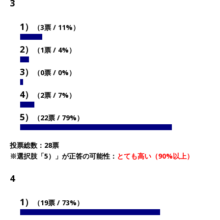
3
1）
（3票 / 11%）
2）
（1票 / 4%）
3）
（0票 / 0%）
4）
（2票 / 7%）
5）
（22票 / 79%）
投票総数：28票
※選択肢「5）」が正答の可能性：
とても高い（90%以上）
4
1）
（19票 / 73%）