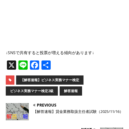
↓SNSで共有すると投票が増える傾向があります↓
X
Li
F
共
n
a
有
e
c
【解答速報】ビジネス実務マナー検定
e
ビジネス実務マナー検定2級
解答速報
b
PREVIOUS
o
【解答速報】貸金業務取扱主任者試験（2025/11/16）
o