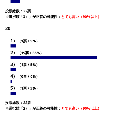
投票総数：22票
※選択肢「3）」が正答の可能性：
とても高い（90%以上）
20
1）
（1票 / 5%）
2）
（19票 / 86%）
3）
（1票 / 5%）
4）
（0票 / 0%）
5）
（1票 / 5%）
投票総数：22票
※選択肢「2）」が正答の可能性：
とても高い（90%以上）