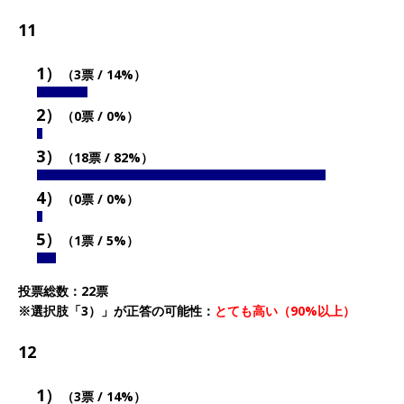
11
1）
（3票 / 14%）
2）
（0票 / 0%）
3）
（18票 / 82%）
4）
（0票 / 0%）
5）
（1票 / 5%）
投票総数：22票
※選択肢「3）」が正答の可能性：
とても高い（90%以上）
12
1）
（3票 / 14%）