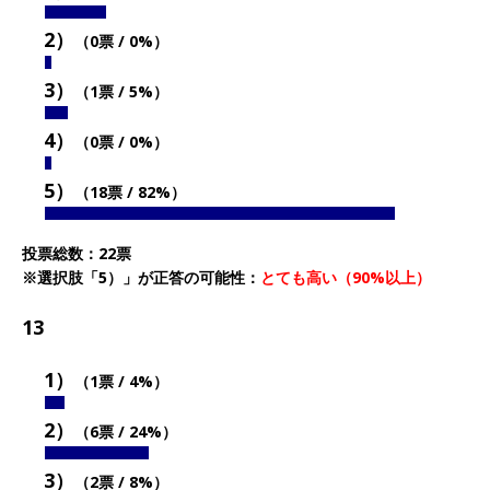
2）
（0票 / 0%）
3）
（1票 / 5%）
4）
（0票 / 0%）
5）
（18票 / 82%）
投票総数：22票
※選択肢「5）」が正答の可能性：
とても高い（90%以上）
13
1）
（1票 / 4%）
2）
（6票 / 24%）
3）
（2票 / 8%）