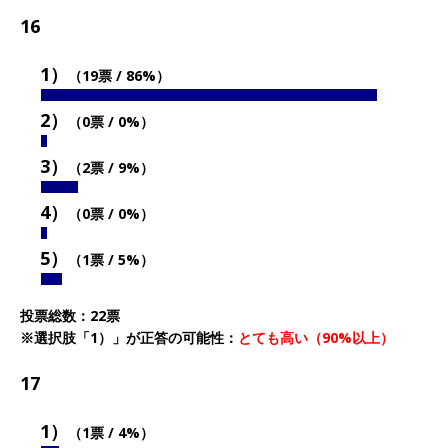
16
1）
（19票 / 86%）
2）
（0票 / 0%）
3）
（2票 / 9%）
4）
（0票 / 0%）
5）
（1票 / 5%）
投票総数：22票
※選択肢「1）」が正答の可能性：
とても高い（90%以上）
17
1）
（1票 / 4%）