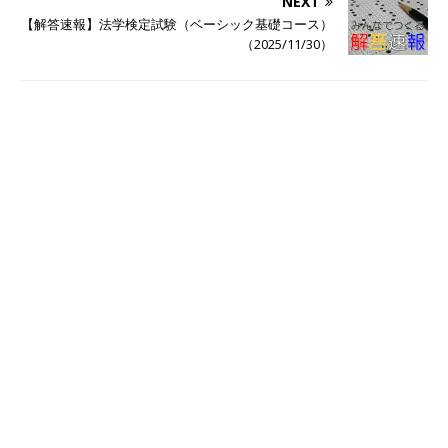
k
NEXT
【解答速報】法学検定試験（ベーシック基礎コース）
（2025/11/30）