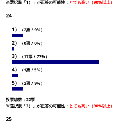
※選択肢「1）」が正答の可能性：
とても高い（90%以上）
24
1）
（2票 / 9%）
2）
（0票 / 0%）
3）
（17票 / 77%）
4）
（1票 / 5%）
5）
（2票 / 9%）
投票総数：22票
※選択肢「3）」が正答の可能性：
とても高い（90%以上）
25