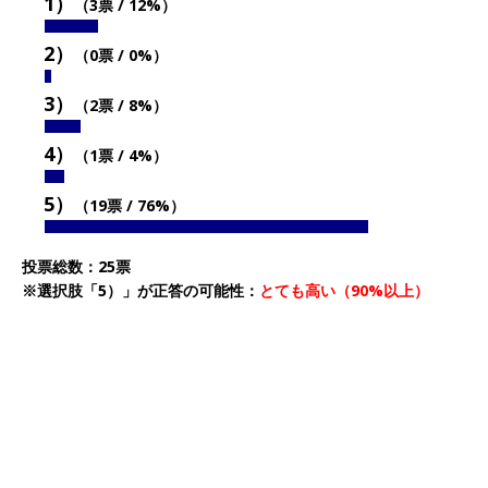
1）
（3票 / 12%）
2）
（0票 / 0%）
3）
（2票 / 8%）
4）
（1票 / 4%）
5）
（19票 / 76%）
投票総数：25票
※選択肢「5）」が正答の可能性：
とても高い（90%以上）