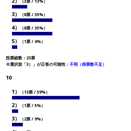
2）
（3票 / 13%）
3）
（8票 / 35%）
4）
（8票 / 35%）
5）
（1票 / 4%）
投票総数：23票
※選択肢「3）」が正答の可能性：
不明（得票数不足）
10
1）
（13票 / 59%）
2）
（1票 / 5%）
3）
（2票 / 9%）