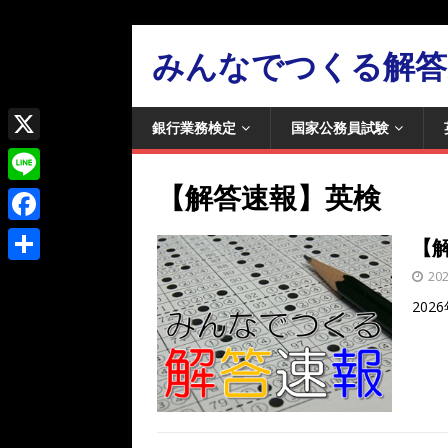
みんなでつくる解答
銀行業務検定
国家公務員試験
X
【解答速報】英検
L
i
F
【解
n
a
共
20
e
c
202
有
e
b
o
o