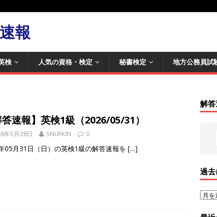
速報
英検
人気の資格・検定
秘書検定
地方公務員試
解答
答速報】英検1級（2026/05/31）
26年5月28日
SNUFKIN
0
6年05月31日（日）の英検1級の解答速報を
[…]
過去