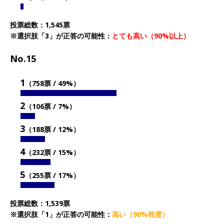
投票総数：1,545票
※選択肢「3」が正答の可能性：
とても高い（90%以上）
No.15
1
（758票 / 49%）
2
（106票 / 7%）
3
（188票 / 12%）
4
（232票 / 15%）
5
（255票 / 17%）
投票総数：1,539票
※選択肢「1」が正答の可能性：
高い（90%程度）