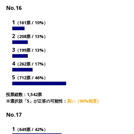
No.16
1
（161票 / 10%）
2
（208票 / 13%）
3
（199票 / 13%）
4
（262票 / 17%）
5
（712票 / 46%）
投票総数：1,542票
※選択肢「5」が正答の可能性：
高い（90%程度）
No.17
1
（649票 / 42%）