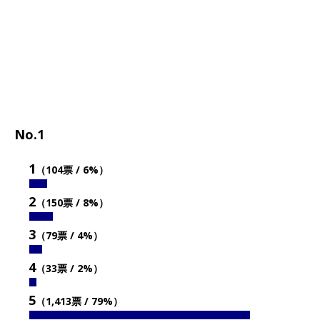
No.1
1
（104票 / 6%）
2
（150票 / 8%）
3
（79票 / 4%）
4
（33票 / 2%）
5
（1,413票 / 79%）