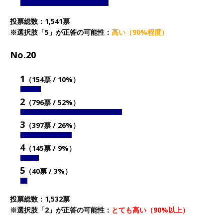
投票総数：1,541票
※選択肢「5」が正答の可能性：
高い（90%程度）
No.20
1
（154票 / 10%）
2
（796票 / 52%）
3
（397票 / 26%）
4
（145票 / 9%）
5
（40票 / 3%）
投票総数：1,532票
※選択肢「2」が正答の可能性：
とても高い（90%以上）