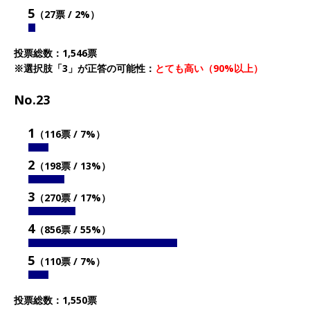
5
（27票 / 2%）
投票総数：1,546票
※選択肢「3」が正答の可能性：
とても高い（90%以上）
No.23
1
（116票 / 7%）
2
（198票 / 13%）
3
（270票 / 17%）
4
（856票 / 55%）
5
（110票 / 7%）
投票総数：1,550票