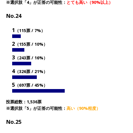
※選択肢「4」が正答の可能性：
とても高い（90%以上）
No.24
1
（115票 / 7%）
2
（155票 / 10%）
3
（243票 / 16%）
4
（326票 / 21%）
5
（697票 / 45%）
投票総数：1,536票
※選択肢「5」が正答の可能性：
高い（90%程度）
No.25