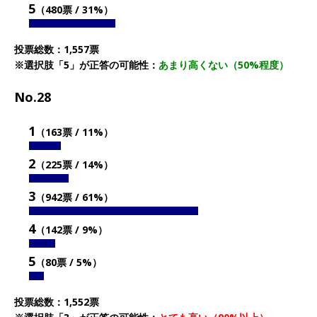
5
（480票 / 31%）
投票総数：1,557票
※選択肢「5」が正答の可能性：
あまり高くない（50%程度）
No.28
1
（163票 / 11%）
2
（225票 / 14%）
3
（942票 / 61%）
4
（142票 / 9%）
5
（80票 / 5%）
投票総数：1,552票