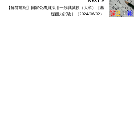
k
NEXT
【解答速報】国家公務員採用一般職試験（大卒）［基
礎能力試験］（2024/06/02）