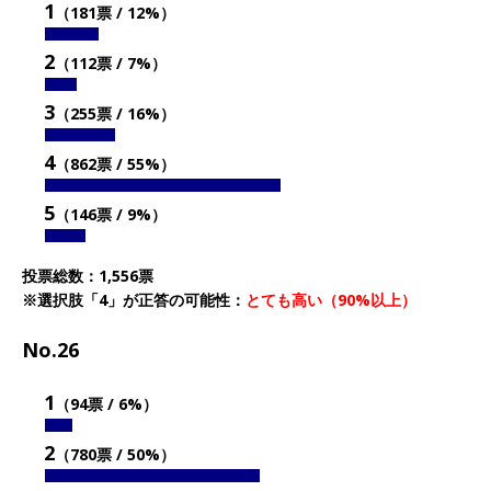
1
（181票 / 12%）
2
（112票 / 7%）
3
（255票 / 16%）
4
（862票 / 55%）
5
（146票 / 9%）
投票総数：1,556票
※選択肢「4」が正答の可能性：
とても高い（90%以上）
No.26
1
（94票 / 6%）
2
（780票 / 50%）