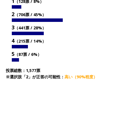
1
（128票 / 8%）
2
（706票 / 45%）
3
（441票 / 28%）
4
（215票 / 14%）
5
（87票 / 6%）
投票総数：1,577票
※選択肢「2」が正答の可能性：
高い（90%程度）