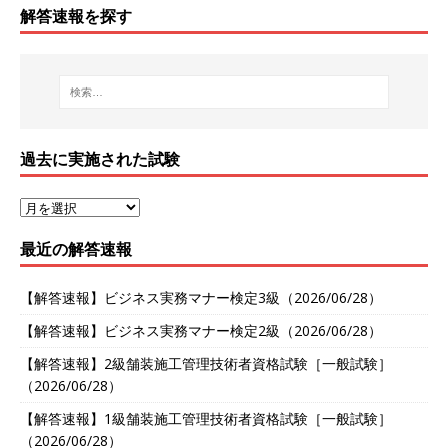
解答速報を探す
過去に実施された試験
最近の解答速報
【解答速報】ビジネス実務マナー検定3級（2026/06/28）
【解答速報】ビジネス実務マナー検定2級（2026/06/28）
【解答速報】2級舗装施工管理技術者資格試験［一般試験］
（2026/06/28）
【解答速報】1級舗装施工管理技術者資格試験［一般試験］
（2026/06/28）