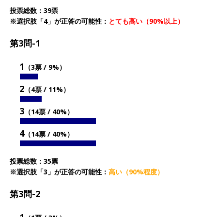
投票総数：39票
※選択肢「4」が正答の可能性：
とても高い（90%以上）
第3問-1
1
（3票 / 9%）
2
（4票 / 11%）
3
（14票 / 40%）
4
（14票 / 40%）
投票総数：35票
※選択肢「3」が正答の可能性：
高い（90%程度）
第3問-2