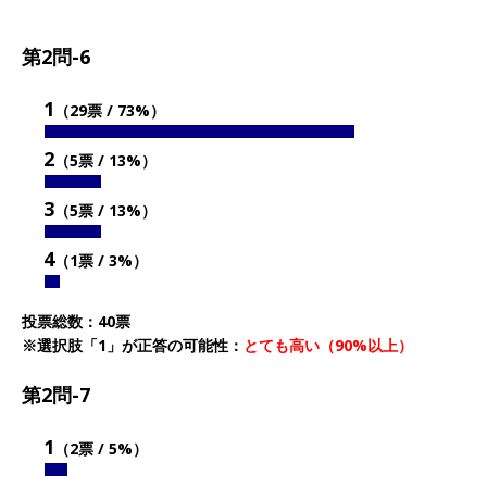
第2問-6
1
（29票 / 73%）
2
（5票 / 13%）
3
（5票 / 13%）
4
（1票 / 3%）
投票総数：40票
※選択肢「1」が正答の可能性：
とても高い（90%以上）
第2問-7
1
（2票 / 5%）