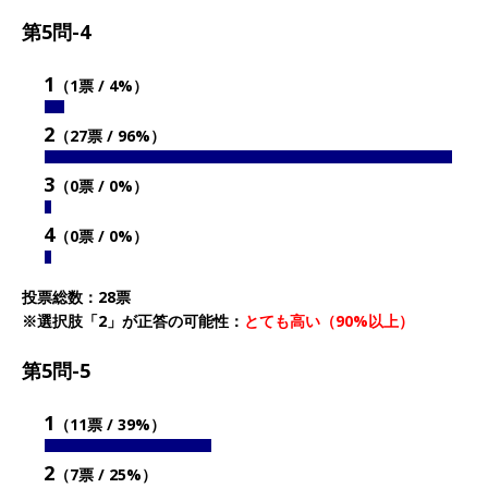
第5問-4
1
（1票 / 4%）
2
（27票 / 96%）
3
（0票 / 0%）
4
（0票 / 0%）
投票総数：28票
※選択肢「2」が正答の可能性：
とても高い（90%以上）
第5問-5
1
（11票 / 39%）
2
（7票 / 25%）