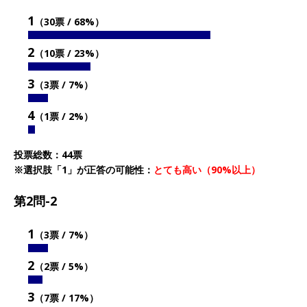
1
（30票 / 68%）
2
（10票 / 23%）
3
（3票 / 7%）
4
（1票 / 2%）
投票総数：44票
※選択肢「1」が正答の可能性：
とても高い（90%以上）
第2問-2
1
（3票 / 7%）
2
（2票 / 5%）
3
（7票 / 17%）