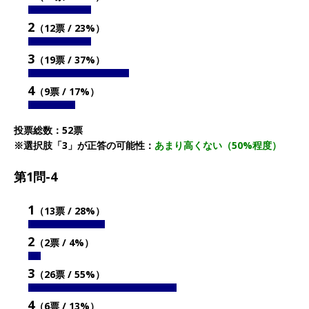
2
（12票 / 23%）
3
（19票 / 37%）
4
（9票 / 17%）
投票総数：52票
※選択肢「3」が正答の可能性：
あまり高くない（50%程度）
第1問-4
1
（13票 / 28%）
2
（2票 / 4%）
3
（26票 / 55%）
4
（6票 / 13%）