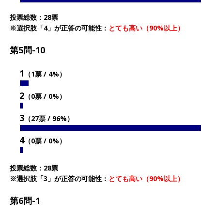
投票総数：28票
※選択肢「4」が正答の可能性：
とても高い（90%以上）
第5問-10
1
（1票 / 4%）
2
（0票 / 0%）
3
（27票 / 96%）
4
（0票 / 0%）
投票総数：28票
※選択肢「3」が正答の可能性：
とても高い（90%以上）
第6問-1