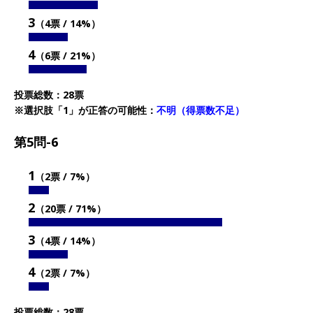
3
（4票 / 14%）
4
（6票 / 21%）
投票総数：28票
※選択肢「1」が正答の可能性：
不明（得票数不足）
第5問-6
1
（2票 / 7%）
2
（20票 / 71%）
3
（4票 / 14%）
4
（2票 / 7%）
投票総数：28票