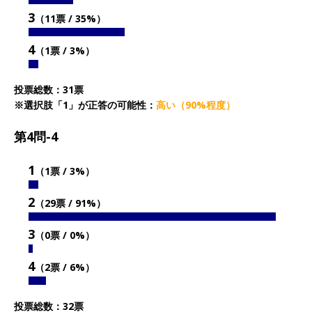
3
（11票 / 35%）
4
（1票 / 3%）
投票総数：31票
※選択肢「1」が正答の可能性：
高い（90%程度）
第4問-4
1
（1票 / 3%）
2
（29票 / 91%）
3
（0票 / 0%）
4
（2票 / 6%）
投票総数：32票