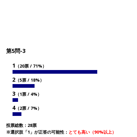
第5問-3
1
（20票 / 71%）
2
（5票 / 18%）
3
（1票 / 4%）
4
（2票 / 7%）
投票総数：28票
※選択肢「1」が正答の可能性：
とても高い（90%以上）