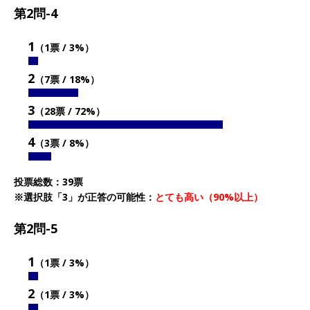
第2問-4
1
（1票 / 3%）
2
（7票 / 18%）
3
（28票 / 72%）
4
（3票 / 8%）
投票総数：39票
※選択肢「3」が正答の可能性：
とても高い（90%以上）
第2問-5
1
（1票 / 3%）
2
（1票 / 3%）