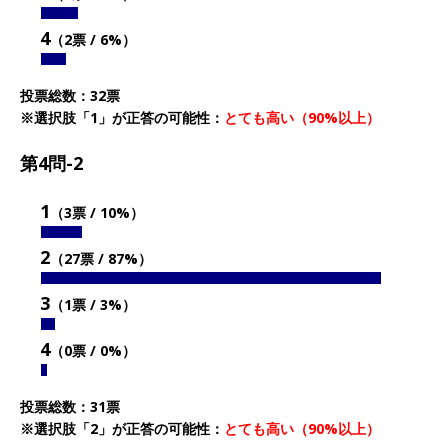
4
（2票 / 6%）
投票総数：32票
※選択肢「1」が正答の可能性：
とても高い（90%以上）
第4問-2
1
（3票 / 10%）
2
（27票 / 87%）
3
（1票 / 3%）
4
（0票 / 0%）
投票総数：31票
※選択肢「2」が正答の可能性：
とても高い（90%以上）