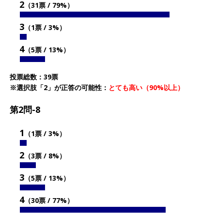
2
（31票 / 79%）
3
（1票 / 3%）
4
（5票 / 13%）
投票総数：39票
※選択肢「2」が正答の可能性：
とても高い（90%以上）
第2問-8
1
（1票 / 3%）
2
（3票 / 8%）
3
（5票 / 13%）
4
（30票 / 77%）