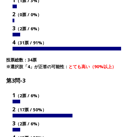
1
（1票 / 3%）
2
（0票 / 0%）
3
（2票 / 6%）
4
（31票 / 91%）
投票総数：34票
※選択肢「4」が正答の可能性：
とても高い（90%以上）
第3問-3
1
（2票 / 6%）
2
（17票 / 50%）
3
（2票 / 6%）