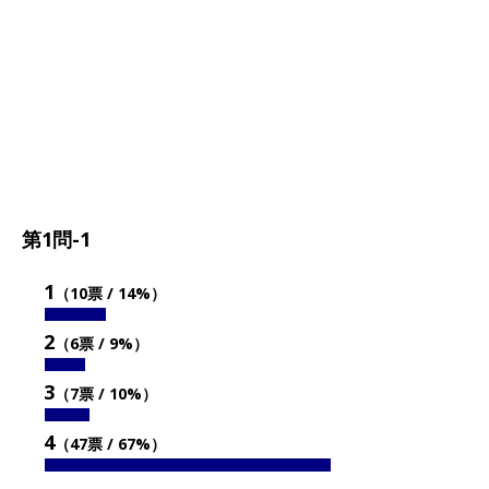
第1問-1
1
（10票 / 14%）
2
（6票 / 9%）
3
（7票 / 10%）
4
（47票 / 67%）